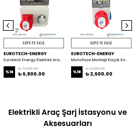
SEPETE EKLE
SEPETE EKLE
EUROTECH-ENERGY
EUROTECH-ENERGY
Eurotech Energy Elektrikli Araç Şarj Cihazları İçin Montajlı Büyük Kombinasyon Kutusu
Monofaze Montajlı Küçük Kombinasyon Kutusu - EuroBox Mini M1
₺ 7,000.00
₺ 3,100.00
%
16
%
19
₺ 5,900.00
₺ 2,500.00
Elektrikli Araç Şarj İstasyonu ve
Aksesuarları