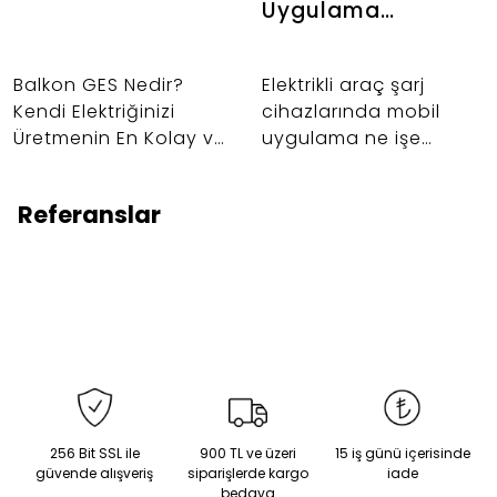
Uygulama
Kullanımı ve
Faydaları
Balkon GES Nedir?
Elektrikli araç şarj
Kendi Elektriğinizi
cihazlarında mobil
Üretmenin En Kolay ve
uygulama ne işe
En Akıllı Yolu
yarar? Şarj süresini
planlama, enerji takibi,
Referanslar
uzaktan kontrol ve
daha fazlası. Eurotech
ile akıllı şarj deneyimi!
256 Bit SSL ile
900 TL ve üzeri
15 iş günü içerisinde
güvende alışveriş
siparişlerde kargo
iade
bedava