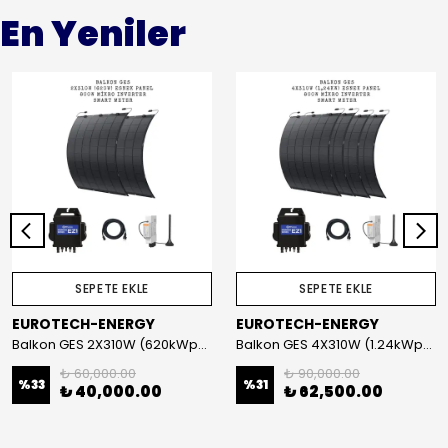
En Yeniler
SEPETE EKLE
SEPETE EKLE
EUROTECH-ENERGY
EUROTECH-ENERGY
Balkon GES 2X310W (620kWp) Esnek Panel + Mikro İnverter + Akıllı Sayaç Set
Balkon GES 4X310W (1.24kWp) Esnek Panel + Mikro İnverter + Akıllı Sayaç Set
₺ 60,000.00
₺ 90,000.00
%
33
%
31
₺ 40,000.00
₺ 62,500.00