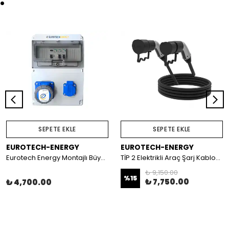
SEPETE EKLE
SEPETE EKLE
EUROTECH-ENERGY
EUROTECH-ENERGY
Eurotech Energy Montajlı Büyük Kombinasyon Kutusu (Mavi Prizli – Tesla Uyumlu)
TİP 2 Elektrikli Araç Şarj Kablosu 32A 8 metre
₺ 9,150.00
%
15
₺ 7,750.00
₺ 4,700.00