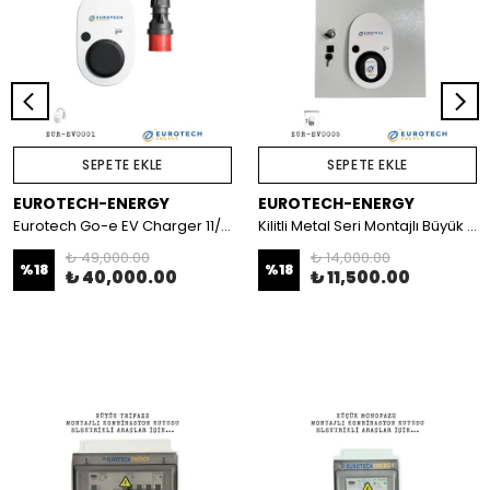
SEPETE EKLE
SEPETE EKLE
EUROTECH-ENERGY
EUROTECH-ENERGY
Eurotech Go-e EV Charger 11/22KW Flex Elektrikli Araç Şarj Cihazı (Mobil)
Kilitli Metal Seri Montajlı Büyük Charger Kutusu Eurotech Go-e
₺ 49,000.00
₺ 14,000.00
%
18
%
18
₺ 40,000.00
₺ 11,500.00