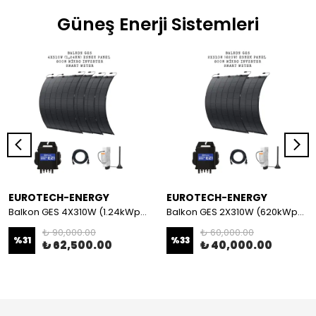
Güneş Enerji Sistemleri
EUROTECH-ENERGY
EUROTECH-ENERGY
Balkon GES 4X310W (1.24kWp) Esnek Panel + Mikro İnverter + Akıllı Sayaç Set
Balkon GES 2X310W (620kWp) Esnek Panel + Mikro İnverter + Akıllı Sayaç Set
₺ 90,000.00
₺ 60,000.00
%
31
%
33
₺ 62,500.00
₺ 40,000.00