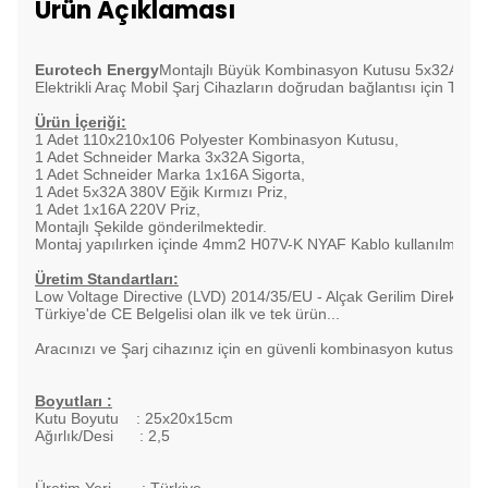
Ürün Açıklaması
Eurotech Energy
Montajlı Büyük Kombinasyon Kutusu 5x32A ve 1x16
Elektrikli Araç Mobil Şarj Cihazların doğrudan bağlantısı için Tri
Ürün İçeriği:
1 Adet 110x210x106 Polyester Kombinasyon Kutusu,
1 Adet Schneider Marka 3x32A Sigorta,
1 Adet Schneider Marka 1x16A Sigorta,
1 Adet 5x32A 380V Eğik Kırmızı Priz,
1 Adet 1x16A 220V Priz,
Montajlı Şekilde gönderilmektedir.
Montaj yapılırken içinde 4mm2 H07V-K NYAF Kablo kullanılmıştır.
Üretim Standartları:
Low Voltage Directive (LVD) 2014/35/EU - Alçak Gerilim Direktifleri
Türkiye'de CE Belgelisi olan ilk ve tek ürün...
Aracınızı ve Şarj cihazınız için en güvenli kombinasyon kutusu Eu
Boyutları :
Kutu Boyutu : 25x20x15cm
Ağırlık/Desi : 2,5