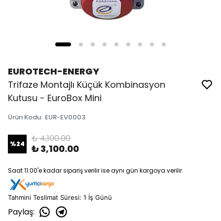
EUROTECH-ENERGY
Trifaze Montajlı Küçük Kombinasyon
Kutusu - EuroBox Mini
Ürün Kodu
:
EUR-EV0003
₺ 4,100.00
%
24
₺ 3,100.00
Saat 11:00'e kadar sipariş verilir ise aynı gün kargoya verilir.
Tahm
ini Teslimat Süresi: 1 İş Günü
Paylaş
: