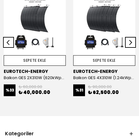
SEPETE EKLE
SEPETE EKLE
EUROTECH-ENERGY
EUROTECH-ENERGY
Balkon GES 2X310W (620kWp) Esnek Panel + Mikro İnverter + Akıllı Sayaç Set
Balkon GES 4X310W (1.24kWp) Esnek Panel + Mikro İnverter + Akıllı Sayaç Set
₺ 60,000.00
₺ 90,000.00
%
33
%
31
₺ 40,000.00
₺ 62,500.00
Kategoriler