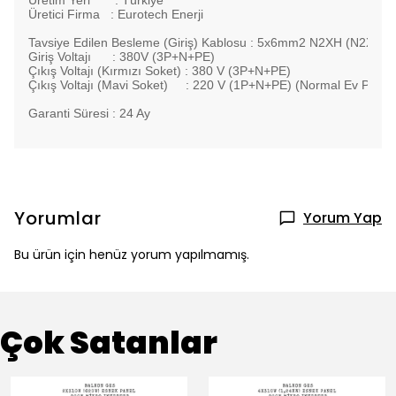
Üretim Yeri : Türkiye
Üretici Firma : Eurotech Enerji
Tavsiye Edilen Besleme (Giriş) Kablosu : 5x6mm2 N2XH (N2XH,
Giriş Voltajı : 380V (3P+N+PE)
Çıkış Voltajı (Kırmızı Soket) : 380 V (3P+N+PE)
Çıkış Voltajı (Mavi Soket) : 220 V (1P+N+PE) (Normal Ev Prizi gi
Garanti Süresi : 24 Ay
Yorumlar
Yorum Yap
Bu ürün için henüz yorum yapılmamış.
Çok Satanlar